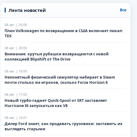
Лента новостей
Все
08 авг. | 20:00
План Volkswagen по возвращению в США включает пикап:
TDS
08 авг. | 20:00
Внимание: крутые рубашки возвращаются с новой
коллекцией Blipshift от The Drive
08 авг. | 18:00
Непонятный физический симулятор набирает в Steam
почти столько же игроков, сколько Forza Horizon 6
08 авг. | 17:00
Новый турбо-гаджет Quick-Spool от SRT заставляет
Hurricane I6 запускаться как V8
08 авг. | 16:01
Дилер Ford знает, как продавать грузовики: заставить их
выглядеть старыми