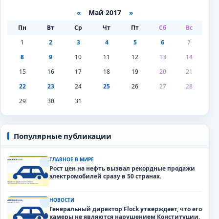
«
Май 2017
»
Пн
Вт
Ср
Чт
Пт
Сб
Вс
1
2
3
4
5
6
7
8
9
10
11
12
13
14
15
16
17
18
19
20
21
22
23
24
25
26
27
28
29
30
31
Популярные публикации
ГЛАВНОЕ В МИРЕ
Рост цен на нефть вызвал рекордные продажи
электромобилей сразу в 50 странах.
НОВОСТИ
Генеральный директор Flock утверждает, что его
камеры не являются нарушением Конституции.