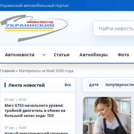
Украинский автомобильный портал
Поиск по сайту
Автоновости
Статьи
Автообзоры
Фото
Главная
» Материалы за Май 2026 года
Лента новостей
дате
популярности
Все
07 авг. | 20:00
Merc GT53 начального уровня:
тройной двигатель в обмен на
большой запас хода: TDS
07 авг. | 19:00
Новый электрический грузовик