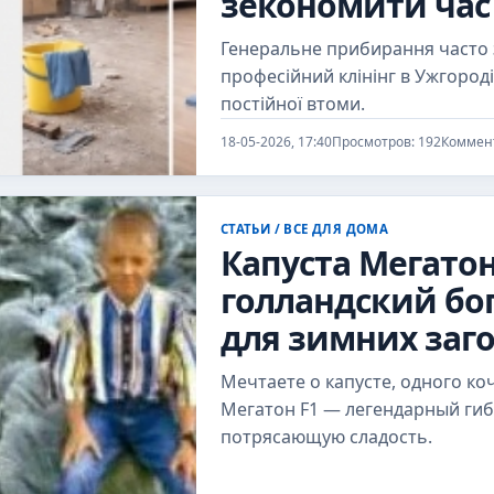
зекономити час
Генеральне прибирання часто з
професійний клінінг в Ужгороді
постійної втоми.
18-05-2026, 17:40
Просмотров: 192
Коммент
СТАТЬИ
/
ВСЕ ДЛЯ ДОМА
Капуста Мегатон
голландский бо
для зимних заг
Мечтаете о капусте, одного ко
Мегатон F1 — легендарный гиб
потрясающую сладость.