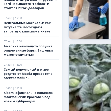
Ford называется "Fathom" и
стоит от 29 945 долларов.
07 авг. | 17:00
Нелегальные маслкары: как
энтузиасты воссоздают
запретную классику в Китае
07 авг. | 16:00
Америка наконец-то получит
современные фары. Ваш опыт
может отличаться
07 авг. | 15:00
Самый популярный в мире
родстер от Mazda превратят в
электромобиль
07 авг. | 14:00
Xiaomi официально показала
флагманский кроссовер под
новым суббрендом