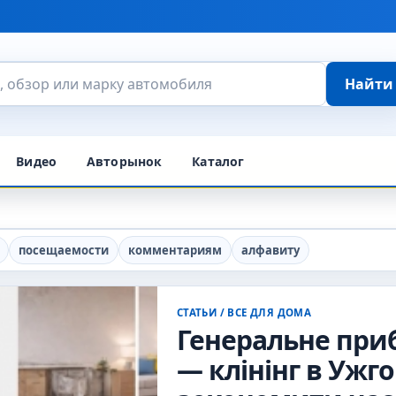
Найти
Видео
Авторынок
Каталог
посещаемости
комментариям
алфавиту
СТАТЬИ
/
ВСЕ ДЛЯ ДОМА
Генеральне при
— клінінг в Ужг