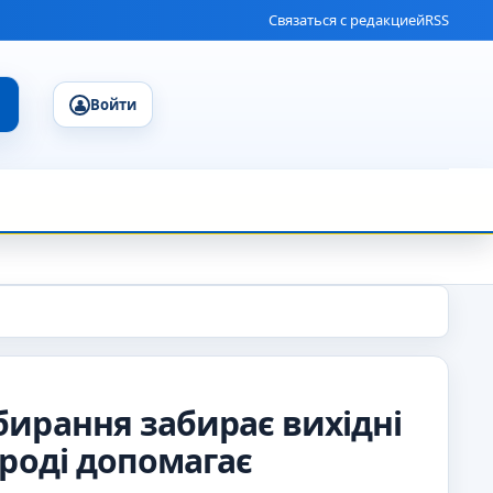
Связаться с редакцией
RSS
Войти
бирання забирає вихідні
ороді допомагає