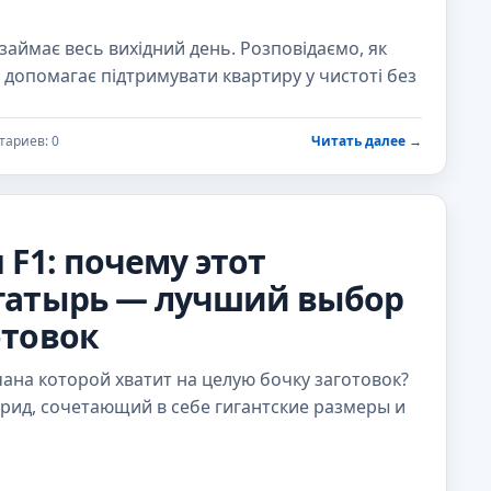
аймає весь вихідний день. Розповідаємо, як
 допомагає підтримувати квартиру у чистоті без
ариев: 0
Читать далее
→
 F1: почему этот
гатырь — лучший выбор
отовок
чана которой хватит на целую бочку заготовок?
рид, сочетающий в себе гигантские размеры и