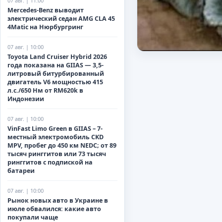
07 авг. | 11:00
Mercedes-Benz выводит
электрический седан AMG CLA 45
4Matic на Нюрбургринг
07 авг. | 10:00
Toyota Land Cruiser Hybrid 2026
года показана на GIIAS — 3,5-
литровый битурбированный
двигатель V6 мощностью 415
л.с./650 Нм от RM620k в
Индонезии
07 авг. | 10:00
VinFast Limo Green в GIIAS – 7-
местный электромобиль CKD
MPV, пробег до 450 км NEDC; от 89
тысяч ринггитов или 73 тысяч
ринггитов с подпиской на
батареи
07 авг. | 10:00
Рынок новых авто в Украине в
июле обвалился: какие авто
покупали чаще