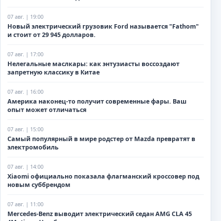
07 авг. | 19:00
Новый электрический грузовик Ford называется "Fathom"
и стоит от 29 945 долларов.
07 авг. | 17:00
Нелегальные маслкары: как энтузиасты воссоздают
запретную классику в Китае
07 авг. | 16:00
Америка наконец-то получит современные фары. Ваш
опыт может отличаться
07 авг. | 15:00
Самый популярный в мире родстер от Mazda превратят в
электромобиль
07 авг. | 14:00
Xiaomi официально показала флагманский кроссовер под
новым суббрендом
07 авг. | 11:00
Mercedes-Benz выводит электрический седан AMG CLA 45