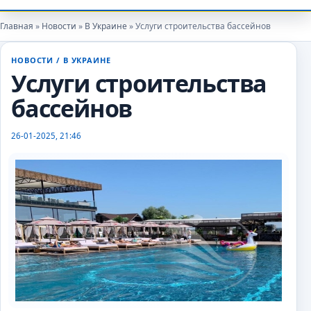
Главная
»
Новости
»
В Украине
» Услуги строительства бассейнов
НОВОСТИ
/
В УКРАИНЕ
autoexpert
Услуги строительства
бассейнов
26-01-2025, 21:46