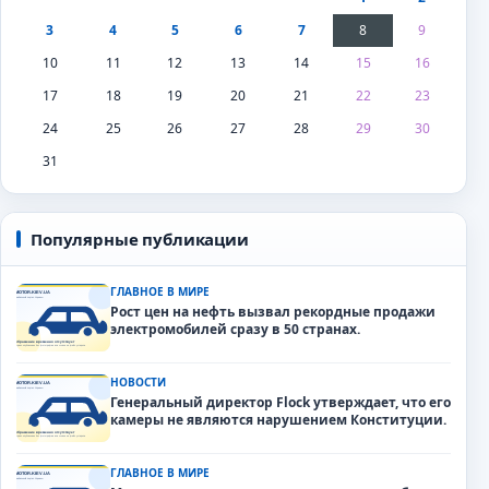
3
4
5
6
7
8
9
10
11
12
13
14
15
16
17
18
19
20
21
22
23
24
25
26
27
28
29
30
31
Популярные публикации
ГЛАВНОЕ В МИРЕ
Рост цен на нефть вызвал рекордные продажи
электромобилей сразу в 50 странах.
НОВОСТИ
Генеральный директор Flock утверждает, что его
камеры не являются нарушением Конституции.
ГЛАВНОЕ В МИРЕ