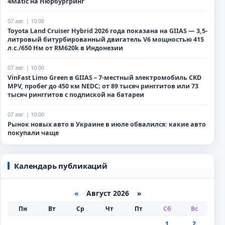
4Matic на Нюрбургринг
07 авг. | 10:00
Toyota Land Cruiser Hybrid 2026 года показана на GIIAS — 3,5-
литровый битурбированный двигатель V6 мощностью 415
л.с./650 Нм от RM620k в Индонезии
07 авг. | 10:00
VinFast Limo Green в GIIAS – 7-местный электромобиль CKD
MPV, пробег до 450 км NEDC; от 89 тысяч ринггитов или 73
тысяч ринггитов с подпиской на батареи
07 авг. | 10:00
Рынок новых авто в Украине в июле обвалился: какие авто
покупали чаще
Календарь публикаций
«
Август 2026 »
Пн
Вт
Ср
Чт
Пт
Сб
Вс
1
2