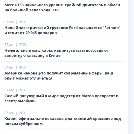
Merc GT53 начального уровня: тройной двигатель в обмен
на большой запас хода: TDS
07 авг. | 19:00
Новый электрический грузовик Ford называется "Fathom"
и стоит от 29 945 долларов.
07 авг. | 17:00
Нелегальные маслкары: как энтузиасты воссоздают
запретную классику в Китае
07 авг. | 16:00
Америка наконец-то получит современные фары. Ваш
опыт может отличаться
07 авг. | 15:00
Самый популярный в мире родстер от Mazda превратят в
электромобиль
07 авг. | 14:00
Xiaomi официально показала флагманский кроссовер под
новым суббрендом