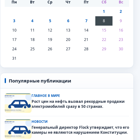
Пн
Вт
Ср
Чт
Пт
Сб
Вс
1
2
3
4
5
6
7
8
9
10
11
12
13
14
15
16
17
18
19
20
21
22
23
24
25
26
27
28
29
30
31
Популярные публикации
ГЛАВНОЕ В МИРЕ
Рост цен на нефть вызвал рекордные продажи
электромобилей сразу в 50 странах.
НОВОСТИ
Генеральный директор Flock утверждает, что его
камеры не являются нарушением Конституции.