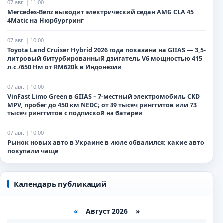
07 авг. | 11:00
Mercedes-Benz выводит электрический седан AMG CLA 45
4Matic на Нюрбургринг
07 авг. | 10:00
Toyota Land Cruiser Hybrid 2026 года показана на GIIAS — 3,5-
литровый битурбированный двигатель V6 мощностью 415
л.с./650 Нм от RM620k в Индонезии
07 авг. | 10:00
VinFast Limo Green в GIIAS – 7-местный электромобиль CKD
MPV, пробег до 450 км NEDC; от 89 тысяч ринггитов или 73
тысяч ринггитов с подпиской на батареи
07 авг. | 10:00
Рынок новых авто в Украине в июле обвалился: какие авто
покупали чаще
Календарь публикаций
«
Август 2026 »