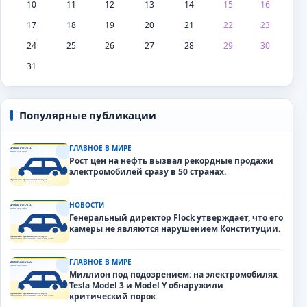
10
11
12
13
14
15
16
17
18
19
20
21
22
23
24
25
26
27
28
29
30
31
Популярные публикации
ГЛАВНОЕ В МИРЕ
Рост цен на нефть вызвал рекордные продажи
электромобилей сразу в 50 странах.
НОВОСТИ
Генеральный директор Flock утверждает, что его
камеры не являются нарушением Конституции.
ГЛАВНОЕ В МИРЕ
Миллион под подозрением: на электромобилях
Tesla Model 3 и Model Y обнаружили
критический порок