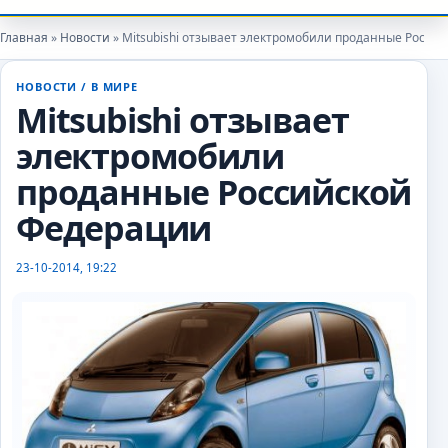
Главная
»
Новости
» Mitsubishi отзывает электромобили проданные Росси
НОВОСТИ
/
В МИРЕ
autoexpert
Mitsubishi отзывает
электромобили
проданные Российской
Федерации
23-10-2014, 19:22