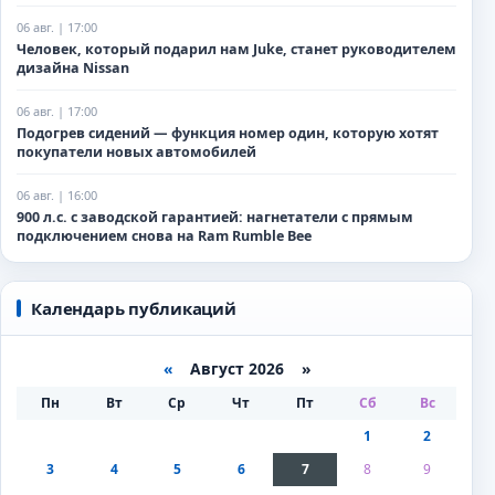
06 авг. | 17:00
Человек, который подарил нам Juke, станет руководителем
дизайна Nissan
06 авг. | 17:00
Подогрев сидений — функция номер один, которую хотят
покупатели новых автомобилей
06 авг. | 16:00
900 л.с. с заводской гарантией: нагнетатели с прямым
подключением снова на Ram Rumble Bee
Календарь публикаций
«
Август 2026 »
Пн
Вт
Ср
Чт
Пт
Сб
Вс
1
2
3
4
5
6
7
8
9