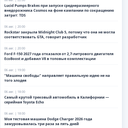
Lucid Pumps Brakes при запуске среднеразмерного
внедорожника Cosmos на фоне кампании по сокращению
затрат: TDS
06 авг. | 20:00
Rockstar закрыла Midnight Club 5, потому что она не могла
соответствовать GTA, говорит разработчик
06 авг. | 20:00
Ford F-150 2027 года отказался от 2,7-литрового двигателя
EcoBoost и добавил V8 в топовые комплектации
06 авг. | 19:00
"Машина свободы" направляет правильную идею не на
того злодея
06 авг. | 18:00
Самый крутой трековый автомобиль в Калифорнии —
серийная Toyota Echo
06 авг. | 18:00
Моя тестовая машина Dodge Charger 2026 года
замуровывалась три раза за пять дней