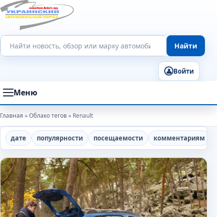
Поиск по сайту
Найти
Войти
Меню
Главная
»
Облако тегов
» Renault
дате
популярности
посещаемости
комментариям