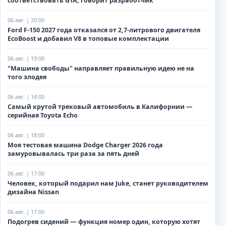
соответствовать GTA, говорит разработчик
06 авг. | 20:00
Ford F-150 2027 года отказался от 2,7-литрового двигателя
EcoBoost и добавил V8 в топовые комплектации
06 авг. | 19:00
"Машина свободы" направляет правильную идею не на
того злодея
06 авг. | 18:00
Самый крутой трековый автомобиль в Калифорнии —
серийная Toyota Echo
06 авг. | 18:00
Моя тестовая машина Dodge Charger 2026 года
замуровывалась три раза за пять дней
06 авг. | 17:00
Человек, который подарил нам Juke, станет руководителем
дизайна Nissan
06 авг. | 17:00
Подогрев сидений — функция номер один, которую хотят