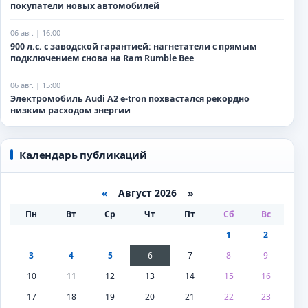
покупатели новых автомобилей
06 авг. | 16:00
900 л.с. с заводской гарантией: нагнетатели с прямым
подключением снова на Ram Rumble Bee
06 авг. | 15:00
Электромобиль Audi A2 e-tron похвастался рекордно
низким расходом энергии
Календарь публикаций
«
Август 2026 »
Пн
Вт
Ср
Чт
Пт
Сб
Вс
1
2
3
4
5
6
7
8
9
10
11
12
13
14
15
16
17
18
19
20
21
22
23