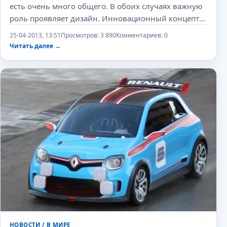
есть очень много общего. В обоих случаях важную
роль проявляет дизайн. Инновационный концепт
под маркой Twin'Z был представлен зрителям не в
25-04-2013, 13:51
Просмотров: 3 890
Комментариев: 0
рамках очередного автосалона, а на обычной
Читать далее
→
выставке в Италии
НОВОСТИ
/
В МИРЕ