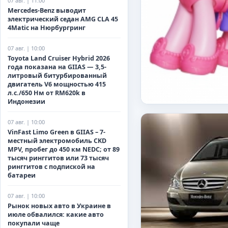
07 авг. | 11:00
Mercedes-Benz выводит
электрический седан AMG CLA 45
4Matic на Нюрбургринг
07 авг. | 10:00
Toyota Land Cruiser Hybrid 2026
года показана на GIIAS — 3,5-
литровый битурбированный
двигатель V6 мощностью 415
л.с./650 Нм от RM620k в
Индонезии
07 авг. | 10:00
VinFast Limo Green в GIIAS – 7-
местный электромобиль CKD
MPV, пробег до 450 км NEDC; от 89
тысяч ринггитов или 73 тысяч
ринггитов с подпиской на
батареи
07 авг. | 10:00
Рынок новых авто в Украине в
июле обвалился: какие авто
покупали чаще