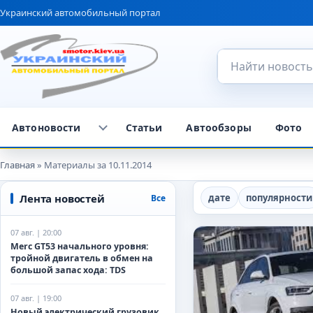
Украинский автомобильный портал
Поиск по сайту
Автоновости
Статьи
Автообзоры
Фото
Главная
» Материалы за 10.11.2014
Лента новостей
дате
популярности
Все
07 авг. | 20:00
Merc GT53 начального уровня:
тройной двигатель в обмен на
большой запас хода: TDS
07 авг. | 19:00
Новый электрический грузовик