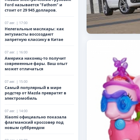
Ford называется "Fathom" и
стоит от 29 945 долларов.
07 авг. | 17:00
Нелегальные маслкары: как
энтузиасты воссоздают
запретную классику в Китае
07 авг. | 16:00
Америка наконец-то получит
современные фары. Ваш опыт
может отличаться
07 авг. | 15:00
Самый популярный в мире
родстер от Mazda превратят в
электромобиль
07 авг. | 14:00
Xiaomi официально показала
флагманский кроссовер под
новым суббрендом