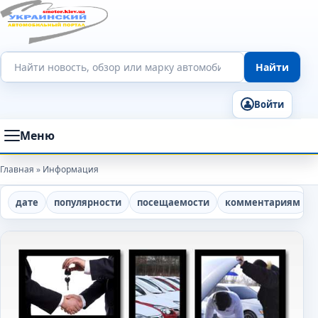
Поиск по сайту
Найти
Войти
Меню
Главная
»
Информация
дате
популярности
посещаемости
комментариям