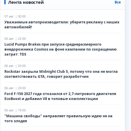
Лента новостей
Все
07 авг. | 00:00
Уважаемые автопроизводители: уберите рекламу с наших
автомобилей!
06 авг. | 22:00
Lucid Pumps Brakes при запуске среднеразмерного
внедорожника Cosmos на фоне кампании по сокращению
затрат: TDS
06 авг. | 20:00
Rockstar закрыла Midnight Club 5, потому что она не могла
соответствовать GTA, говорит разработчик
06 авг. | 20:00
Ford F-150 2027 года отказался от 2,7-литрового двигателя
EcoBoost и добавил V8 в топовые комплектации
06 авг. | 19:00
"Машина свободы" направляет правильную идею не на
того злодея