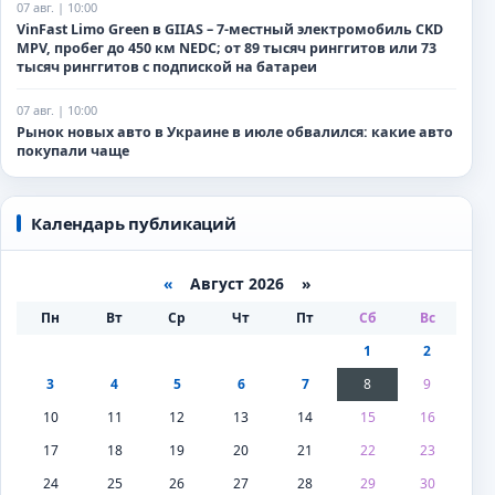
07 авг. | 10:00
VinFast Limo Green в GIIAS – 7-местный электромобиль CKD
MPV, пробег до 450 км NEDC; от 89 тысяч ринггитов или 73
тысяч ринггитов с подпиской на батареи
07 авг. | 10:00
Рынок новых авто в Украине в июле обвалился: какие авто
покупали чаще
Календарь публикаций
«
Август 2026 »
Пн
Вт
Ср
Чт
Пт
Сб
Вс
1
2
3
4
5
6
7
8
9
10
11
12
13
14
15
16
17
18
19
20
21
22
23
24
25
26
27
28
29
30