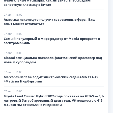
Нелегальные маслкары: как энтузиасты воссоздают
запретную классику в Китае
07 авг. | 16:00
Америка наконец-то получит современные фары. Ваш
опыт может отличаться
07 авг. | 15:00
Самый популярный в мире родстер от Mazda превратят в
электромобиль
07 авг. | 14:00
Xiaomi официально показала флагманский кроссовер под
новым суббрендом
07 авг. | 11:00
Mercedes-Benz выводит электрический седан AMG CLA 45
4Matic на Нюрбургринг
07 авг. | 10:00
Toyota Land Cruiser Hybrid 2026 года показана на GIIAS — 3,5-
литровый битурбированный двигатель V6 мощностью 415
л.с./650 Нм от RM620k в Индонезии