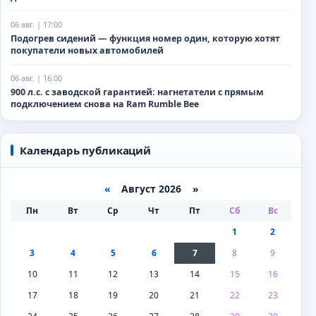
06 авг. | 17:00
Подогрев сидений — функция номер один, которую хотят
покупатели новых автомобилей
06 авг. | 16:00
900 л.с. с заводской гарантией: нагнетатели с прямым
подключением снова на Ram Rumble Bee
Календарь публикаций
«
Август 2026 »
Пн
Вт
Ср
Чт
Пт
Сб
Вс
1
2
3
4
5
6
7
8
9
10
11
12
13
14
15
16
17
18
19
20
21
22
23