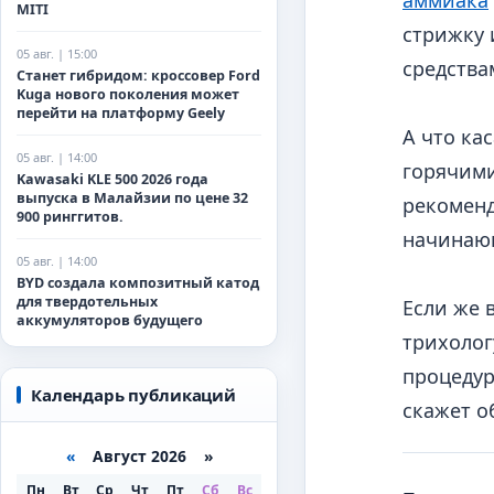
аммиака
MITI
стрижку 
05 авг. | 15:00
средства
Станет гибридом: кроссовер Ford
Kuga нового поколения может
перейти на платформу Geely
А что ка
05 авг. | 14:00
горячими
Kawasaki KLE 500 2026 года
выпуска в Малайзии по цене 32
рекоменд
900 ринггитов.
начинающ
05 авг. | 14:00
BYD создала композитный катод
для твердотельных
Если же 
аккумуляторов будущего
трихолог
процедур
Календарь публикаций
скажет о
«
Август 2026 »
Пн
Вт
Ср
Чт
Пт
Сб
Вс