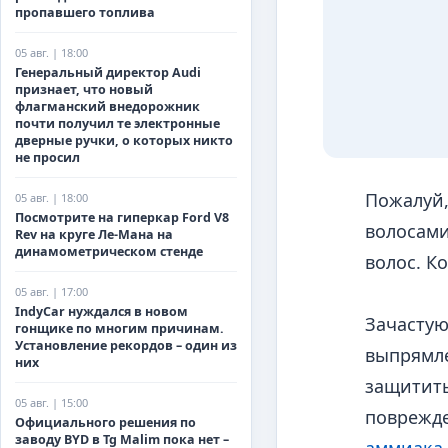
пропавшего топлива
05 авг. | 18:00
Генеральный директор Audi
признает, что новый
флагманский внедорожник
почти получил те электронные
дверные ручки, о которых никто
не просил
Пожалуй,
05 авг. | 18:00
Посмотрите на гиперкар Ford V8
волосами
Rev на круге Ле-Мана на
динамометрическом стенде
волос. К
05 авг. | 17:00
IndyCar нуждался в новом
Зачастую
гонщике по многим причинам.
Установление рекордов – один из
выпрямле
них
защитить
05 авг. | 15:00
поврежде
Официального решения по
заводу BYD в Tg Malim пока нет –