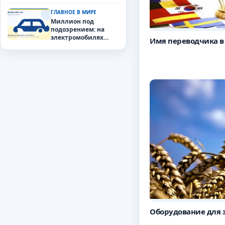
камеры не являются
нарушением
ГЛАВНОЕ В МИРЕ
Конституции.
Миллион под
подозрением: на
электромобилях
Имя переводчика в
Tesla Model 3 и Model
Y обнаружили
критический порок
Оборудование для 