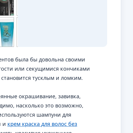
центов была бы довольна своими
угости или секущимися кончиками
н становится тусклым и ломким.
оянные окрашивание, завивка,
димо, насколько это возможно,
 используются шампуни для
и и
крем краска для волос без