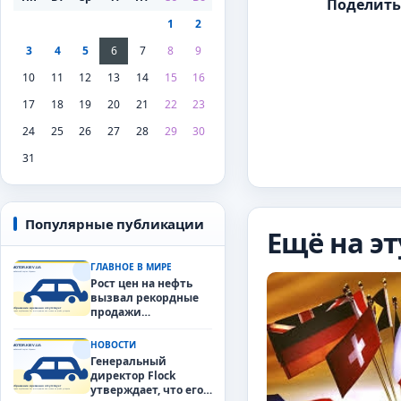
Поделить
1
2
3
4
5
6
7
8
9
10
11
12
13
14
15
16
17
18
19
20
21
22
23
24
25
26
27
28
29
30
31
Популярные публикации
Ещё на эт
ГЛАВНОЕ В МИРЕ
Рост цен на нефть
вызвал рекордные
продажи
электромобилей
сразу в 50 странах.
НОВОСТИ
Генеральный
директор Flock
утверждает, что его