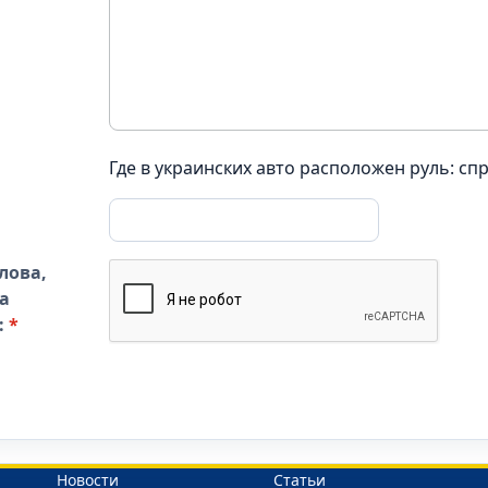
Где в украинских авто расположен руль: спр
лова,
а
:
*
Новости
Статьи