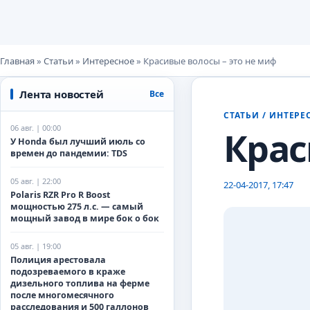
Главная
»
Статьи
»
Интересное
» Красивые волосы – это не миф
Лента новостей
Все
СТАТЬИ
/
ИНТЕРЕ
autoexpert
06 авг. | 00:00
Крас
У Honda был лучший июль со
времен до пандемии: TDS
05 авг. | 22:00
22-04-2017, 17:47
Polaris RZR Pro R Boost
мощностью 275 л.с. — самый
мощный завод в мире бок о бок
05 авг. | 19:00
Полиция арестовала
подозреваемого в краже
дизельного топлива на ферме
после многомесячного
расследования и 500 галлонов