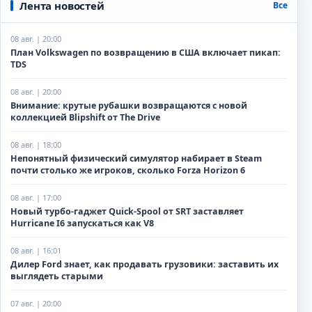
Лента новостей
Все
08 авг. | 20:00
План Volkswagen по возвращению в США включает пикап:
TDS
08 авг. | 20:00
Внимание: крутые рубашки возвращаются с новой
коллекцией Blipshift от The Drive
08 авг. | 18:00
Непонятный физический симулятор набирает в Steam
почти столько же игроков, сколько Forza Horizon 6
08 авг. | 17:00
Новый турбо-гаджет Quick-Spool от SRT заставляет
Hurricane I6 запускаться как V8
08 авг. | 16:01
Дилер Ford знает, как продавать грузовики: заставить их
выглядеть старыми
07 авг. | 20:00